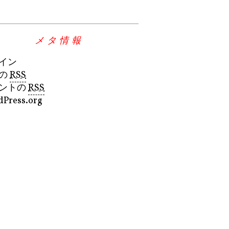
メタ情報
イン
の
RSS
ントの
RSS
Press.org