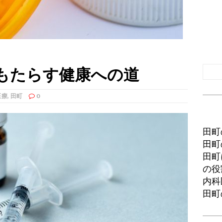
もたらす健康への道
医療
,
田町
0
田町
田町
田町
の役
内科
田町